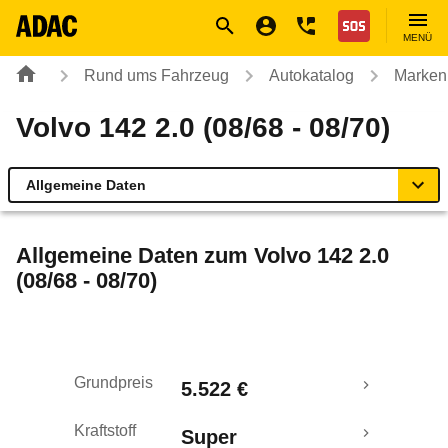
Navigation
Suche
Seiteninhalt
Fußzeile
Nothilfe
MENÜ
Rund ums Fahrzeug
Autokatalog
Marken
Volvo 142 2.0 (08/68 - 08/70)
Allgemeine Daten
Allgemeine Daten
Allgemeine Daten zum
Volvo 142 2.0
(08/68 - 08/70)
Technische Daten
Laufende Kosten
Grundpreis
5.522 €
Rückrufe & Mängel
Kraftstoff
Super