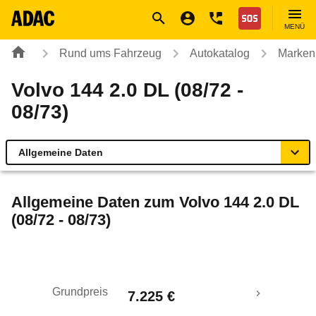
Navigation
Suche
Seiteninhalt
Fußzeile
Nothilfe
MENÜ
Rund ums Fahrzeug
Autokatalog
Marken
Volvo 144 2.0 DL (08/72 -
08/73)
Allgemeine Daten
Allgemeine Daten
Allgemeine Daten zum
Volvo 144 2.0 DL
(08/72 - 08/73)
Technische Daten
Laufende Kosten
Grundpreis
7.225 €
Rückrufe & Mängel