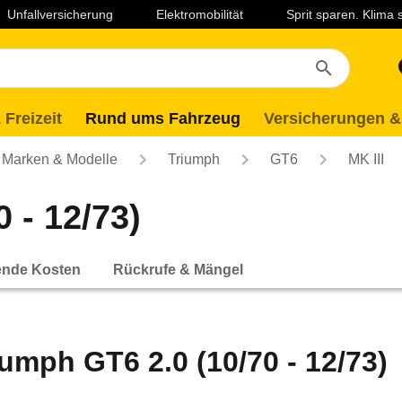
Unfallversicherung
Elektromobilität
Sprit sparen. Klima
 Freizeit
Rund ums Fahrzeug
Versicherungen &
Marken & Modelle
Triumph
GT6
MK III
 - 12/73)
ende Kosten
Rückrufe & Mängel
iumph GT6 2.0 (10/70 - 12/73)