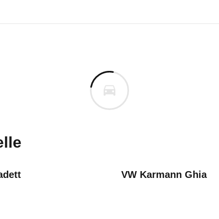
mph GT6
ph GT6 2.0 (10/70 - 12/73)
n vor. Lassen Sie uns gerne wissen, wenn Sie Pro
lle
adett
VW Karmann Ghia