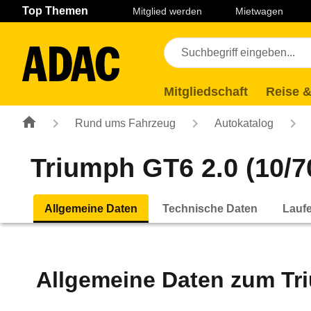
Navigation
Suche
Seiteninhalt
Fußzeile
Top Themen
Mitglied werden
Mietwagen
Mitgliedschaft
Reise &
Rund ums Fahrzeug
Autokatalog
Triumph GT6 2.0 (10/70
Allgemeine Daten
Technische Daten
Lauf
Allgemeine Daten zum
Tr