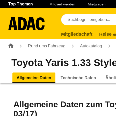
Navigation
Suche
Seiteninhalt
Fußzeile
Top Themen
Mitglied werden
Mietwagen
Mitgliedschaft
Reise &
Rund ums Fahrzeug
Autokatalog
Toyota Yaris 1.33 Style
Allgemeine Daten
Technische Daten
Ähnli
Allgemeine Daten zum
To
03/17)