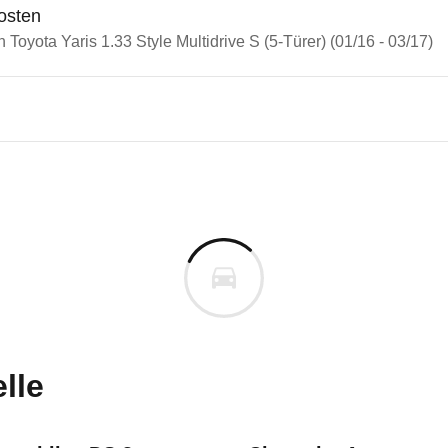
osten
n Toyota Yaris 1.33 Style Multidrive S (5-Türer) (01/16 - 03/17)
n Autos
a Yaris
a Yaris 1.33 Style Multidrive S
s derselben Baureihengeneration wie das ausgewähl
uges informieren. Welche Fahrzeuge genau betroffe
lle