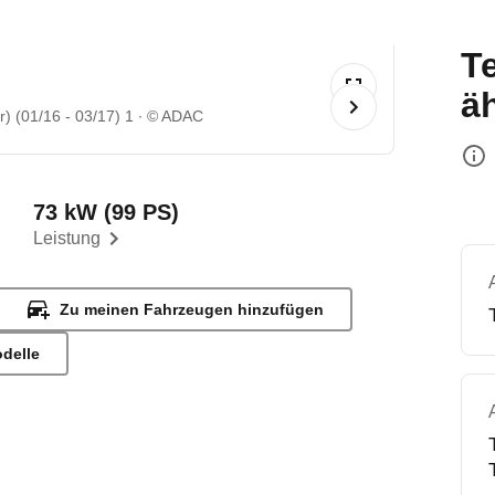
T
ä
r) (01/16 - 03/17) 1
© ADAC
73 kW (99 PS)
Leistung
Zu meinen Fahrzeugen hinzufügen
odelle