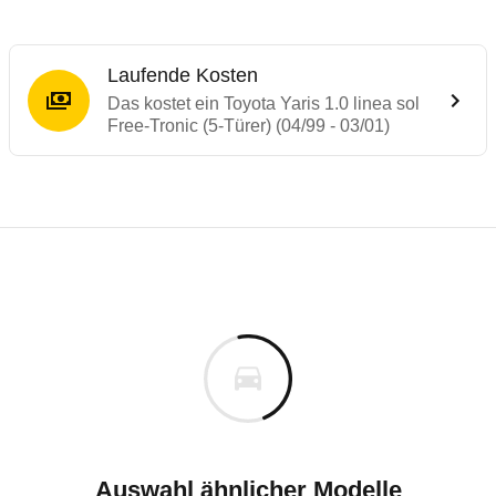
Laufende Kosten
Das kostet ein Toyota Yaris 1.0 linea sol
Free-Tronic (5-Türer) (04/99 - 03/01)
Laufende Kosten
Rückrufe & Mängel des Toyota Yaris
Technische Daten des
Toyota Yaris 1.0 li
Individuelle Berechnung
Berechnung
€
Alle Rückrufe
is
15.251 €
Fahrzeugpreis
Hier können Sie sich zu den Rückrufen des Fahrzeuges 
00 km
ch
Haltedauer
8 PS)
Auswahl ähnlicher Modelle