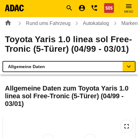
Navigation
Suche
Seiteninhalt
Fußzeile
Nothilfe
MENÜ
Rund ums Fahrzeug
Autokatalog
Marken
Toyota Yaris 1.0 linea sol Free-
Tronic (5-Türer) (04/99 - 03/01)
Allgemeine Daten
Allgemeine Daten
Allgemeine Daten zum
Toyota Yaris 1.0
linea sol Free-Tronic (5-Türer) (04/99 -
Technische Daten
03/01)
Laufende Kosten
Rückrufe & Mängel