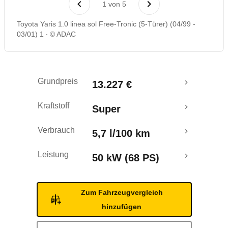
1
von
5
Toyota Yaris 1.0 linea sol Free-Tronic (5-Türer) (04/99 -
03/01) 1
© ADAC
Grundpreis
13.227 €
Kraftstoff
Super
Verbrauch
5,7 l/100 km
Leistung
50 kW (68 PS)
Zum Fahrzeugvergleich
hinzufügen