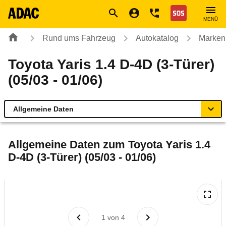
Navigation
Suche
Seiteninhalt
Fußzeile
Nothilfe
MENÜ
Rund ums Fahrzeug
Autokatalog
Marken
Toyota Yaris 1.4 D-4D (3-Türer)
(05/03 - 01/06)
Allgemeine Daten
Allgemeine Daten
Allgemeine Daten zum
Toyota Yaris 1.4
D-4D (3-Türer) (05/03 - 01/06)
Technische Daten
Ähnliche Autotests
Laufende Kosten
1
von
4