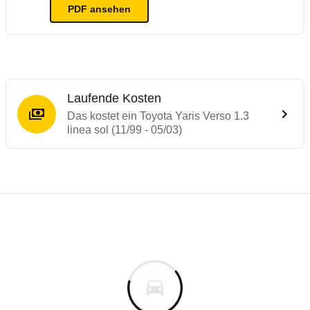
PDF ansehen
Laufende Kosten
Das kostet ein Toyota Yaris Verso 1.3
linea sol (11/99 - 05/03)
Laufende Kosten
Rückrufe & Mängel des Toyota Yaris Verso
Technische Daten des
Toyota Yaris Verso 
Individuelle Berechnung
Berechnung
€
Keine gemeldeten Mängel
is
17.714 €
Fahrzeugpreis