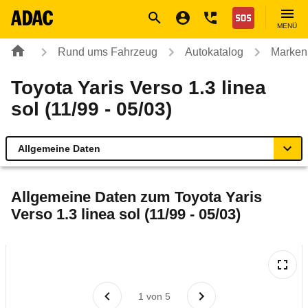
Navigation
Suche
Seiteninhalt
Fußzeile
Nothilfe
MENÜ
Rund ums Fahrzeug
Autokatalog
Marken
Toyota Yaris Verso 1.3 linea
sol (11/99 - 05/03)
Allgemeine Daten
Allgemeine Daten
Allgemeine Daten zum
Toyota Yaris
Verso 1.3 linea sol (11/99 - 05/03)
Technische Daten
Laufende Kosten
Rückrufe & Mängel
1
von
5