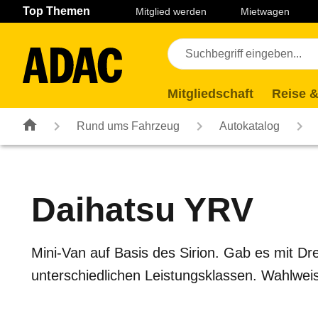
Navigation
Suche
Seiteninhalt
Fußzeile
Top Themen
Mitglied werden
Mietwagen
Mitgliedschaft
Reise &
Rund ums Fahrzeug
Autokatalog
Daihatsu
YRV
Mini-Van auf Basis des Sirion. Gab es mit Dre
unterschiedlichen Leistungsklassen. Wahlweise 