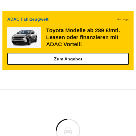
ADAC Fahrzeugwelt
Anzeige
Toyota Modelle ab 289 €/mtl.
Leasen oder finanzieren mit
ADAC Vorteil!
Zum Angebot
Rückrufe & Mängel des Toyota Proace
Technische Daten des
Toyota Proace Kast
Rückruf
s