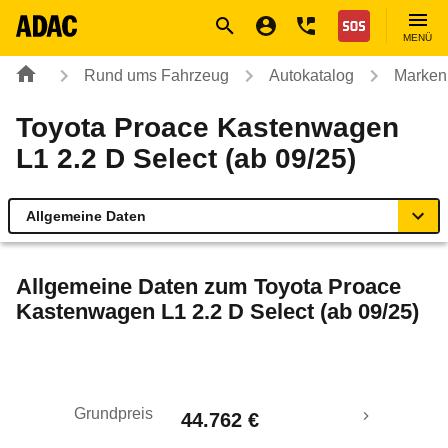
Navigation
Suche
Seiteninhalt
Fußzeile
Nothilfe
MENÜ
Rund ums Fahrzeug
Autokatalog
Marken
Toyota Proace Kastenwagen
L1 2.2 D Select (ab 09/25)
Allgemeine Daten
Allgemeine Daten
Allgemeine Daten zum
Toyota Proace
Kastenwagen L1 2.2 D Select (ab 09/25)
Technische Daten
Rückrufe & Mängel
Grundpreis
44.762 €