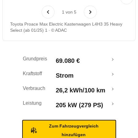
Reichweitenrechner
1
von
5
Toyota Proace Max Electric Kastenwagen L4H3 35 Heavy
Select (ab 01/25) 1
© ADAC
Grundpreis
69.080 €
Kraftstoff
Strom
Verbrauch
26,2 kWh/100 km
Leistung
205 kW (279 PS)
Zum Fahrzeugvergleich
hinzufügen