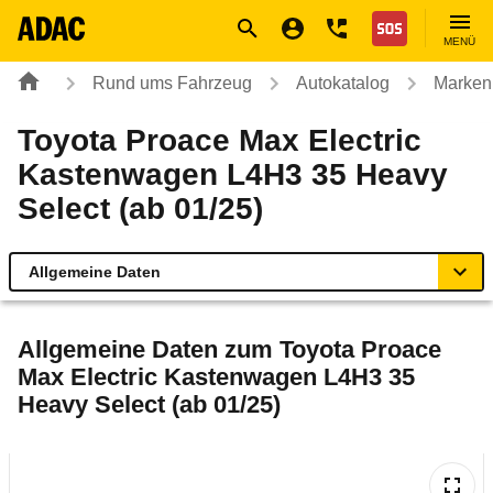
Navigation
Suche
Seiteninhalt
Fußzeile
Nothilfe
MENÜ
Rund ums Fahrzeug
Autokatalog
Marken
Toyota Proace Max Electric
Kastenwagen L4H3 35 Heavy
Select (ab 01/25)
Allgemeine Daten
Allgemeine Daten
Allgemeine Daten zum
Toyota Proace
Max Electric Kastenwagen L4H3 35
Technische Daten
Heavy Select (ab 01/25)
Rückrufe & Mängel