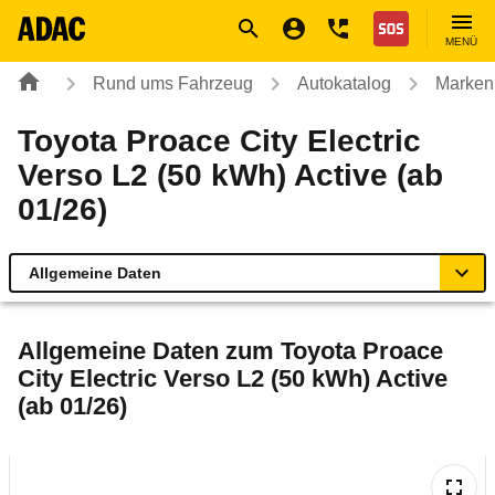
Navigation
Suche
Seiteninhalt
Fußzeile
Nothilfe
MENÜ
Rund ums Fahrzeug
Autokatalog
Marken
Toyota Proace City Electric
Verso L2 (50 kWh) Active (ab
01/26)
Allgemeine Daten
Allgemeine Daten
Allgemeine Daten zum
Toyota Proace
City Electric Verso L2 (50 kWh) Active
Technische Daten
(ab 01/26)
Laufende Kosten