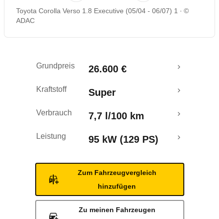
Toyota Corolla Verso 1.8 Executive (05/04 - 06/07) 1
©
Rückrufe & Mängel
ADAC
Ecotest
Grundpreis
26.600 €
Kraftstoff
Super
Verbrauch
7,7 l/100 km
Leistung
95 kW (129 PS)
Zum Fahrzeugvergleich
hinzufügen
Zu meinen Fahrzeugen