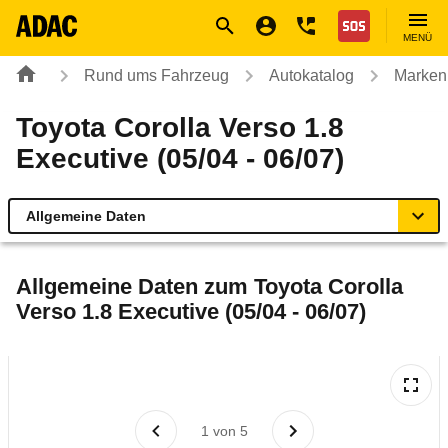
Navigation
Suche
Seiteninhalt
Fußzeile
Nothilfe
MENÜ
Rund ums Fahrzeug
Autokatalog
Marken
Toyota Corolla Verso 1.8
Executive (05/04 - 06/07)
Allgemeine Daten
Allgemeine Daten
Allgemeine Daten zum
Toyota Corolla
Verso 1.8 Executive (05/04 - 06/07)
Technische Daten
Ähnliche Autotests
Laufende Kosten
1
von
5