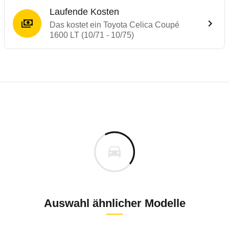
Laufende Kosten
Das kostet ein Toyota Celica Coupé
1600 LT (10/71 - 10/75)
Laufende Kosten
Rückrufe & Mängel des Toyota Celica
Technische Daten des
Toyota Celica Coup
Individuelle Berechnung
Berechnung
Keine gemeldeten Mängel
is
k.A.
Fahrzeugpreis
Aktuell liegen uns keine Informationen zu Mängeln vo
ch
Zur Mängelmeldung
Haltedauer
9 PS)
Auswahl ähnlicher Modelle