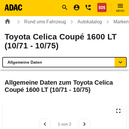
Navigation
Suche
Seiteninhalt
Fußzeile
Nothilfe
MENÜ
Rund ums Fahrzeug
Autokatalog
Marken
Toyota Celica Coupé 1600 LT
(10/71 - 10/75)
Allgemeine Daten
Allgemeine Daten
Allgemeine Daten zum
Toyota Celica
Coupé 1600 LT (10/71 - 10/75)
Technische Daten
Laufende Kosten
Rückrufe & Mängel
1
von
2