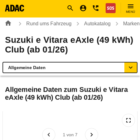
Navigation
Suche
Seiteninhalt
Fußzeile
Nothilfe
MENÜ
Rund ums Fahrzeug
Autokatalog
Marken
Suzuki e Vitara eAxle (49 kWh)
Club (ab 01/26)
Allgemeine Daten
Allgemeine Daten
Allgemeine Daten zum
Suzuki e Vitara
eAxle (49 kWh) Club (ab 01/26)
Technische Daten
Ähnliche Autotests
Laufende Kosten
1
von
7