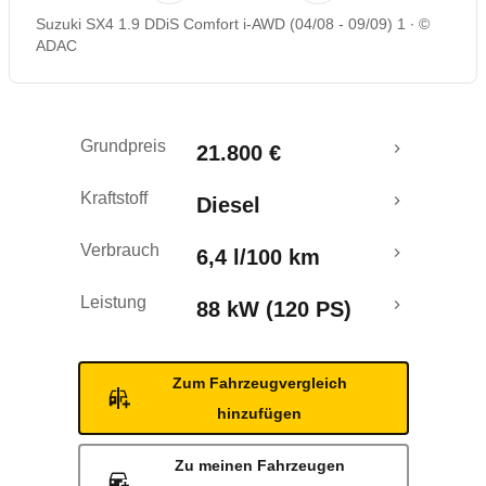
Suzuki SX4 1.9 DDiS Comfort i-AWD (04/08 - 09/09) 1
©
Rückrufe & Mängel
ADAC
Crashtest
Grundpreis
21.800 €
Kraftstoff
Diesel
Verbrauch
6,4 l/100 km
Leistung
88 kW (120 PS)
Zum Fahrzeugvergleich
hinzufügen
Zu meinen Fahrzeugen