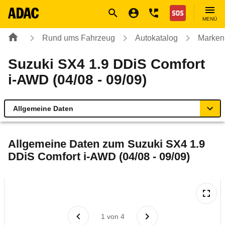
Navigation
Suche
Seiteninhalt
Fußzeile
Nothilfe
MENÜ
Rund ums Fahrzeug
Autokatalog
Marken
Suzuki SX4 1.9 DDiS Comfort
i-AWD (04/08 - 09/09)
Allgemeine Daten
Allgemeine Daten
Allgemeine Daten zum
Suzuki SX4 1.9
DDiS Comfort i-AWD (04/08 - 09/09)
Technische Daten
Ähnliche Autotests
Laufende Kosten
1
von
4