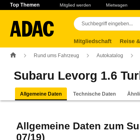
Navigation
Suche
Seiteninhalt
Fußzeile
Top Themen
Mitglied werden
Mietwagen
Mitgliedschaft
Reise &
Rund ums Fahrzeug
Autokatalog
Subaru Levorg 1.6 Turb
Allgemeine Daten
Technische Daten
Ähnli
Allgemeine Daten zum
Su
07/19)