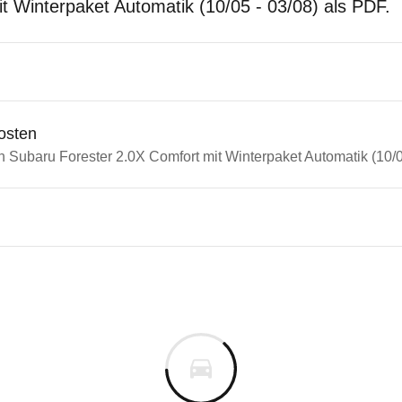
t Winterpaket Automatik (10/05 - 03/08) als PDF.
osten
n Subaru Forester 2.0X Comfort mit Winterpaket Automatik (10/0
n Autos
ru Forester
u Forester 2.0X Comfort mit 
s derselben Baureihengeneration wie das ausgewähl
m