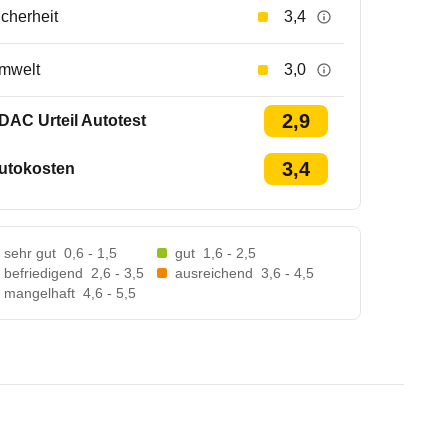
icherheit
3,4
mwelt
3,0
2,9
DAC Urteil Autotest
3,4
utokosten
sehr gut
0,6 - 1,5
gut
1,6 - 2,5
befriedigend
2,6 - 3,5
ausreichend
3,6 - 4,5
mangelhaft
4,6 - 5,5