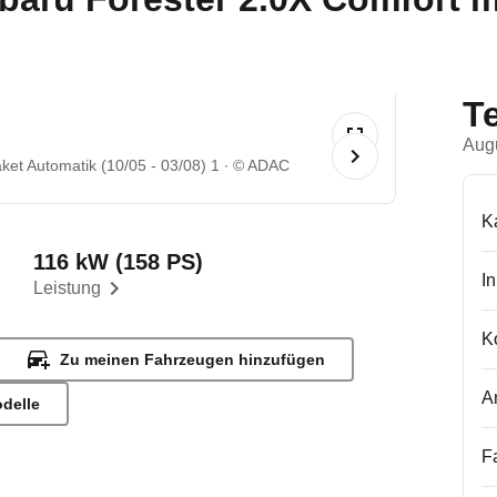
T
Aug
ket Automatik (10/05 - 03/08) 1
© ADAC
K
116 kW (158 PS)
I
Leistung
K
Zu meinen Fahrzeugen hinzufügen
A
odelle
F