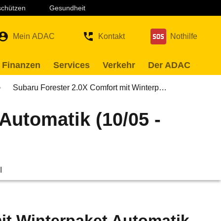
 schützen
Gesundheit
Mein ADAC
Kontakt
Nothilfe
 Finanzen
Services
Verkehr
Der ADAC
Subaru Forester 2.0X Comfort mit Winterp…
Automatik (10/05 -
l
it Winterpaket Automatik