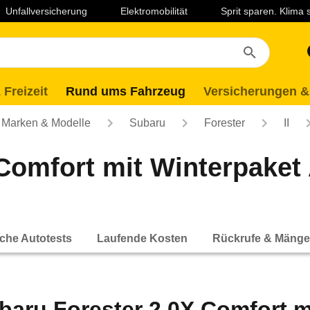
Unfallversicherung
Elektromobilität
Sprit sparen. Klima
 Freizeit
Rund ums Fahrzeug
Versicherungen &
Marken & Modelle
Subaru
Forester
II
Comfort mit Winterpaket 
che Autotests
Laufende Kosten
Rückrufe & Mänge
baru Forester 2.0X Comfort m