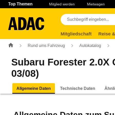
Navigation
Suche
Seiteninhalt
Fußzeile
Top Themen
Mitglied werden
Mietwagen
Mitgliedschaft
Reise &
Rund ums Fahrzeug
Autokatalog
Subaru Forester 2.0X 
03/08)
Allgemeine Daten
Technische Daten
Ähnli
Allgemeine Daten zum
Su