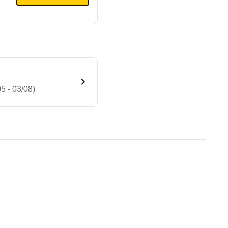
5 - 03/08)
Winterpaket Automatik (10/05 
te Fahrzeug.