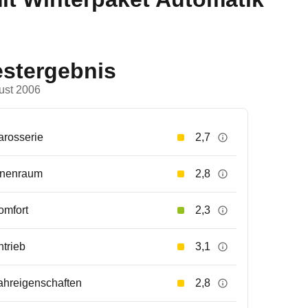
estergebnis
ust 2006
arosserie
2,7
nnenraum
2,8
omfort
2,3
ntrieb
3,1
ahreigenschaften
2,8