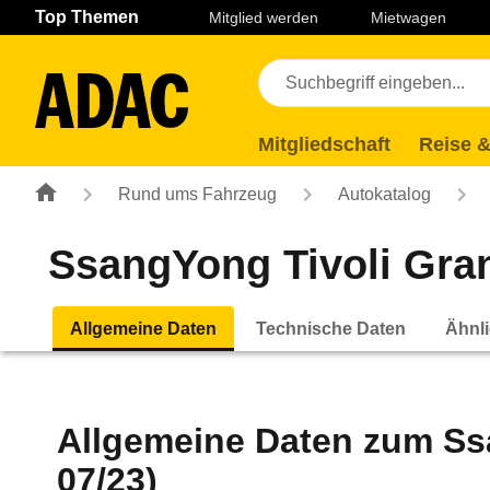
Navigation
Suche
Seiteninhalt
Fußzeile
Top Themen
Mitglied werden
Mietwagen
Mitgliedschaft
Reise &
Rund ums Fahrzeug
Autokatalog
SsangYong Tivoli Gran
Allgemeine Daten
Technische Daten
Ähnli
Allgemeine Daten zum
Ss
07/23)