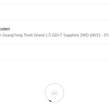
osten
in SsangYong Tivoli Grand 1.5 GDI-T Sapphire 2WD (06/21 - 07
n Autos
gYong Tivoli
Yong Tivoli Grand 1.5 GDI-T 
s derselben Baureihengeneration wie das ausgewähl
m