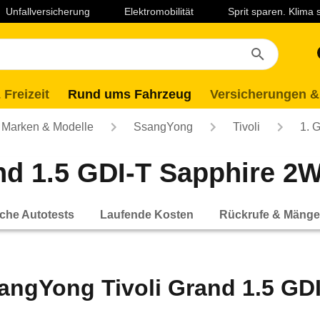
Unfallversicherung
Elektromobilität
Sprit sparen. Klima
 Freizeit
Rund ums Fahrzeug
Versicherungen &
Marken & Modelle
SsangYong
Tivoli
1. 
d 1.5 GDI-T Sapphire 2WD
che Autotests
Laufende Kosten
Rückrufe & Mänge
angYong Tivoli Grand 1.5 GDI