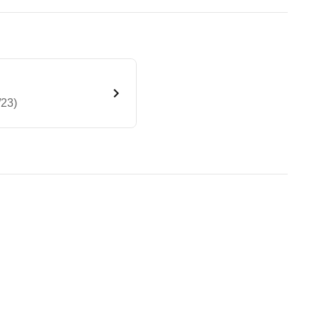
/23)
Sapphire 2WD (06/21 - 07/23)
te Fahrzeug.