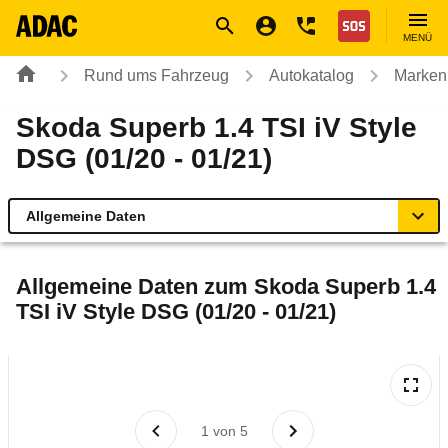
Navigation
Suche
Seiteninhalt
Fußzeile
Nothilfe
MENÜ
Rund ums Fahrzeug
Autokatalog
Marken
Skoda Superb 1.4 TSI iV Style
DSG (01/20 - 01/21)
Allgemeine Daten
Allgemeine Daten
Allgemeine Daten zum
Skoda Superb 1.4
TSI iV Style DSG (01/20 - 01/21)
Technische Daten
Ähnliche Autotests
Laufende Kosten
1
von
5