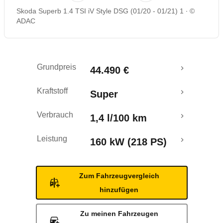
Skoda Superb 1.4 TSI iV Style DSG (01/20 - 01/21) 1
©
Rückrufe & Mängel
ADAC
Reichweitenrechner
Grundpreis
44.490 €
Kraftstoff
Super
Verbrauch
1,4 l/100 km
Leistung
160 kW (218 PS)
Zum Fahrzeugvergleich
hinzufügen
Zu meinen Fahrzeugen