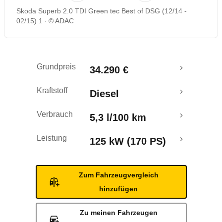
Skoda Superb 2.0 TDI Green tec Best of DSG (12/14 -
Rückrufe & Mängel
02/15) 1
© ADAC
Crashtest
Grundpreis
34.290 €
Kraftstoff
Diesel
Verbrauch
5,3 l/100 km
Leistung
125 kW (170 PS)
Zum Fahrzeugvergleich
hinzufügen
Zu meinen Fahrzeugen