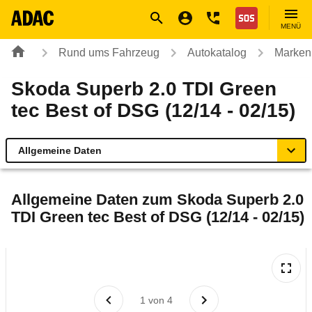
Navigation
Suche
Seiteninhalt
Fußzeile
Nothilfe
MENÜ
Rund ums Fahrzeug
Autokatalog
Marken
Skoda Superb 2.0 TDI Green
tec Best of DSG (12/14 - 02/15)
Allgemeine Daten
Allgemeine Daten
Allgemeine Daten zum
Skoda Superb 2.0
TDI Green tec Best of DSG (12/14 - 02/15)
Technische Daten
Ähnliche Autotests
Laufende Kosten
1
von
4