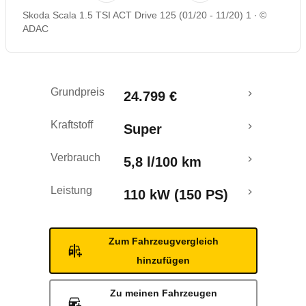
Skoda Scala 1.5 TSI ACT Drive 125 (01/20 - 11/20) 1
©
Rückrufe & Mängel
ADAC
Crashtest
Grundpreis
24.799 €
Kraftstoff
Super
Verbrauch
5,8 l/100 km
Leistung
110 kW (150 PS)
Zum Fahrzeugvergleich
hinzufügen
Zu meinen Fahrzeugen