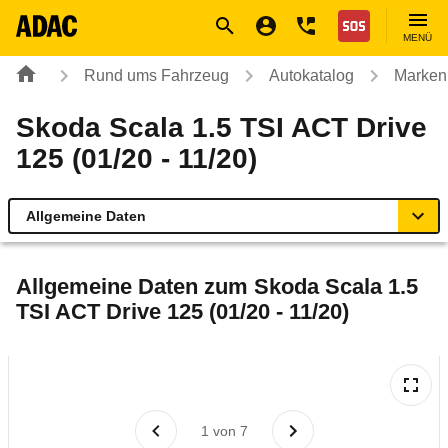
Navigation
Suche
Seiteninhalt
Fußzeile
Nothilfe
MENÜ
Rund ums Fahrzeug
Autokatalog
Marken
Skoda Scala 1.5 TSI ACT Drive
125 (01/20 - 11/20)
Allgemeine Daten
Allgemeine Daten
Allgemeine Daten zum
Skoda Scala 1.5
TSI ACT Drive 125 (01/20 - 11/20)
Technische Daten
Ähnliche Autotests
Laufende Kosten
1
von
7