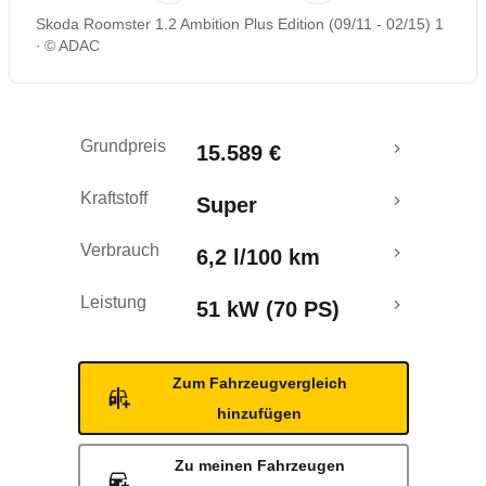
Skoda Roomster 1.2 Ambition Plus Edition (09/11 - 02/15) 1
Rückrufe & Mängel
© ADAC
Crashtest
Grundpreis
15.589 €
Kraftstoff
Super
Verbrauch
6,2 l/100 km
Leistung
51 kW (70 PS)
Zum Fahrzeugvergleich
hinzufügen
Zu meinen Fahrzeugen