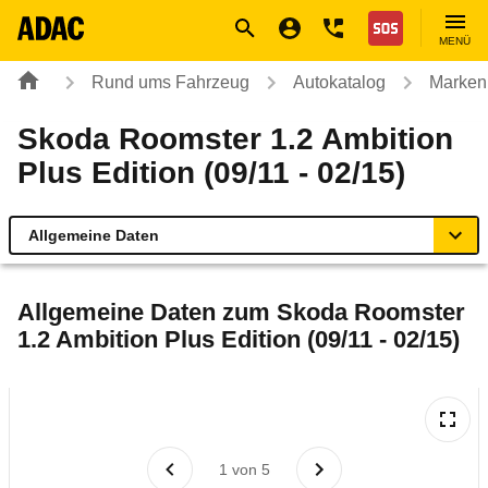
Navigation
Suche
Seiteninhalt
Fußzeile
Nothilfe
MENÜ
Rund ums Fahrzeug
Autokatalog
Marken
Skoda Roomster 1.2 Ambition
Plus Edition (09/11 - 02/15)
Allgemeine Daten
Allgemeine Daten
Allgemeine Daten zum
Skoda Roomster
1.2 Ambition Plus Edition (09/11 - 02/15)
Technische Daten
Ähnliche Autotests
Laufende Kosten
1
von
5