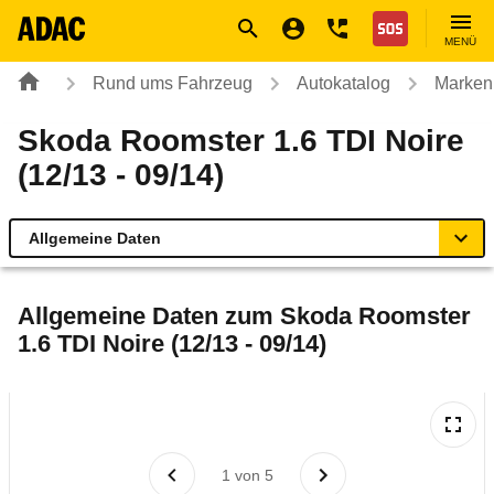
Navigation
Suche
Seiteninhalt
Fußzeile
Nothilfe
MENÜ
Rund ums Fahrzeug
Autokatalog
Marken
Skoda Roomster 1.6 TDI Noire
(12/13 - 09/14)
Allgemeine Daten
Allgemeine Daten
Allgemeine Daten zum
Skoda Roomster
1.6 TDI Noire (12/13 - 09/14)
Technische Daten
Ähnliche Autotests
Laufende Kosten
1
von
5