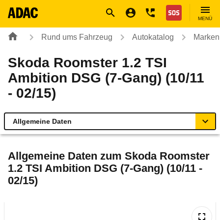
Navigation
Suche
Seiteninhalt
Fußzeile
Nothilfe
MENÜ
Rund ums Fahrzeug
Autokatalog
Marken
Skoda Roomster 1.2 TSI
Ambition DSG (7-Gang) (10/11
- 02/15)
Allgemeine Daten
Allgemeine Daten
Allgemeine Daten zum
Skoda Roomster
1.2 TSI Ambition DSG (7-Gang) (10/11 -
Technische Daten
02/15)
Ähnliche Autotests