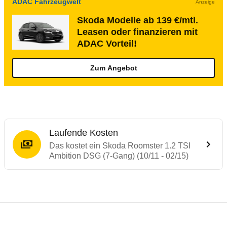
ADAC Fahrzeugwelt
Anzeige
Skoda Modelle ab 139 €/mtl.
Leasen oder finanzieren mit
ADAC Vorteil!
Zum Angebot
Laufende Kosten
Das kostet ein Skoda Roomster 1.2 TSI
Ambition DSG (7-Gang) (10/11 - 02/15)
Testergebnisse von ähnlichen Autos
Laufende Kosten
Rückrufe & Mängel des Skoda Roomster
Crashtest Skoda Roomster
Technische Daten des
Skoda Roomster 1.2