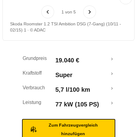
Laufende Kosten
1
von
5
Rückrufe & Mängel
Skoda Roomster 1.2 TSI Ambition DSG (7-Gang) (10/11 -
02/15) 1
© ADAC
Crashtest
Grundpreis
19.040 €
Kraftstoff
Super
Verbrauch
5,7 l/100 km
Leistung
77 kW (105 PS)
Zum Fahrzeugvergleich
hinzufügen