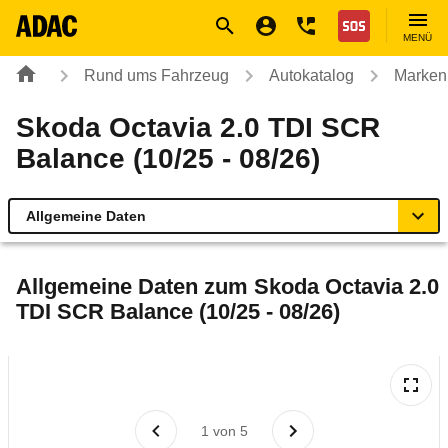
Navigation
Suche
Seiteninhalt
Fußzeile
Nothilfe
MENÜ
Rund ums Fahrzeug
Autokatalog
Marken
Skoda Octavia 2.0 TDI SCR
Balance (10/25 - 08/26)
Allgemeine Daten
Allgemeine Daten
Allgemeine Daten zum
Skoda Octavia 2.0
TDI SCR Balance (10/25 - 08/26)
Technische Daten
Ähnliche Autotests
Laufende Kosten
1
von
5