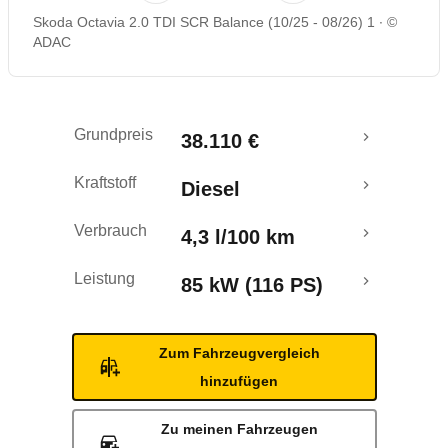
Skoda Octavia 2.0 TDI SCR Balance (10/25 - 08/26) 1
©
Rückrufe & Mängel
ADAC
Crashtest
Grundpreis
38.110 €
Kraftstoff
Diesel
Verbrauch
4,3 l/100 km
Leistung
85 kW (116 PS)
Zum Fahrzeugvergleich
hinzufügen
Zu meinen Fahrzeugen