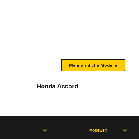
07/98 - 09/00)
bleme mit Ihrem Fahrzeug haben. Ihre Meldungen w
Mehr ähnliche Modelle
Honda Accord
Motorwelt