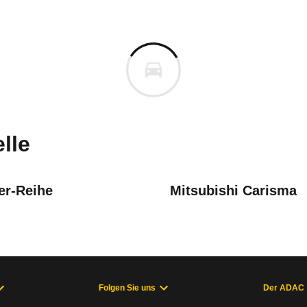
a Octavia
 Octavia 1.6 GLX Automatik (
n vor. Lassen Sie uns gerne wissen, wenn Sie Pro
lle
r-Reihe
Mitsubishi Carisma
Folgen Sie uns
Der ADAC