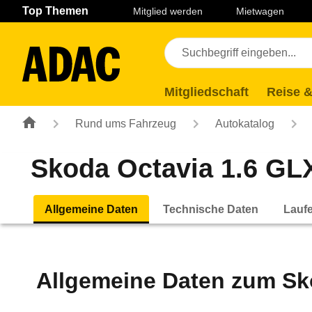
Navigation
Suche
Seiteninhalt
Fußzeile
Top Themen
Mitglied werden
Mietwagen
Mitgliedschaft
Reise &
Rund ums Fahrzeug
Autokatalog
Skoda Octavia 1.6 GLX
Allgemeine Daten
Technische Daten
Lauf
Allgemeine Daten zum
Sk