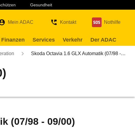
 schützen
Gesundheit
Mein ADAC
Kontakt
Nothilfe
 Finanzen
Services
Verkehr
Der ADAC
eration
Skoda Octavia 1.6 GLX Automatik (07/98 -…
0)
 (07/98 - 09/00)