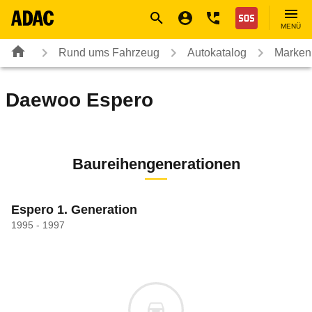
Navigation
Suche
Seiteninhalt
Fußzeile
Nothilfe
MENÜ
Rund ums Fahrzeug
Autokatalog
Marken
Daewoo
Espero
Baureihengenerationen
Espero 1. Generation
1995 - 1997