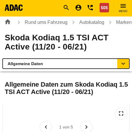
Navigation
Suche
Seiteninhalt
Fußzeile
Nothilfe
MENÜ
Rund ums Fahrzeug
Autokatalog
Marken
Skoda Kodiaq 1.5 TSI ACT
Active (11/20 - 06/21)
Allgemeine Daten
Allgemeine Daten
Allgemeine Daten zum
Skoda Kodiaq 1.5
TSI ACT Active (11/20 - 06/21)
Technische Daten
Ähnliche Autotests
Laufende Kosten
1
von
5