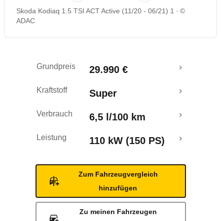
Skoda Kodiaq 1.5 TSI ACT Active (11/20 - 06/21) 1
©
Rückrufe & Mängel
ADAC
Crashtest
Grundpreis
29.990 €
Kraftstoff
Super
Verbrauch
6,5 l/100 km
Leistung
110 kW (150 PS)
Zum Fahrzeugvergleich
hinzufügen
Zu meinen Fahrzeugen