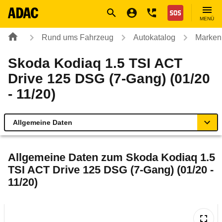
Navigation
Suche
Seiteninhalt
Fußzeile
Nothilfe
MENÜ
Rund ums Fahrzeug
Autokatalog
Marken
Skoda Kodiaq 1.5 TSI ACT
Drive 125 DSG (7-Gang) (01/20
- 11/20)
Allgemeine Daten
Allgemeine Daten
Allgemeine Daten zum
Skoda Kodiaq 1.5
TSI ACT Drive 125 DSG (7-Gang) (01/20 -
Technische Daten
11/20)
Ähnliche Autotests