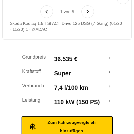
Laufende Kosten
1
von
5
Rückrufe & Mängel
Skoda Kodiaq 1.5 TSI ACT Drive 125 DSG (7-Gang) (01/20
- 11/20) 1
© ADAC
Crashtest
Grundpreis
36.535 €
Kraftstoff
Super
Verbrauch
7,4 l/100 km
Leistung
110 kW (150 PS)
Zum Fahrzeugvergleich
hinzufügen