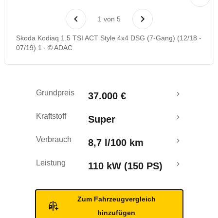
Laufende Kosten
1
von
5
Rückrufe & Mängel
Skoda Kodiaq 1.5 TSI ACT Style 4x4 DSG (7-Gang) (12/18 -
07/19) 1
© ADAC
Crashtest
Grundpreis
37.000 €
Kraftstoff
Super
Verbrauch
8,7 l/100 km
Leistung
110 kW (150 PS)
Zum Fahrzeugvergleich
hinzufügen