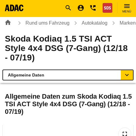
Navigation
Suche
Seiteninhalt
Fußzeile
Nothilfe
MENÜ
Rund ums Fahrzeug
Autokatalog
Marken
Skoda Kodiaq 1.5 TSI ACT
Style 4x4 DSG (7-Gang) (12/18
- 07/19)
Allgemeine Daten
Allgemeine Daten
Allgemeine Daten zum
Skoda Kodiaq 1.5
TSI ACT Style 4x4 DSG (7-Gang) (12/18 -
Technische Daten
07/19)
Ähnliche Autotests