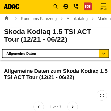
Navigation
Suche
Seiteninhalt
Fußzeile
Nothilfe
MENÜ
Rund ums Fahrzeug
Autokatalog
Marken
Skoda Kodiaq 1.5 TSI ACT
Tour (12/21 - 06/22)
Allgemeine Daten
Allgemeine Daten
Allgemeine Daten zum
Skoda Kodiaq 1.5
TSI ACT Tour (12/21 - 06/22)
Technische Daten
Ähnliche Autotests
Laufende Kosten
1
von
7