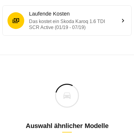
Laufende Kosten
Das kostet ein Skoda Karoq 1.6 TDI
SCR Active (01/19 - 07/19)
Testergebnisse von ähnlichen Autos
Laufende Kosten
Rückrufe & Mängel des Skoda Karoq
Crashtest Skoda Karoq
Technische Daten des
Skoda Karoq 1.6 TD
Hier finden Sie eine Übersicht aller Autotests aus de
Der Škoda Karoq erreicht volle 5 Sterne.
Individuelle Berechnung
Berechnung
€
Alle Rückrufe
is
Mehr lesen
27.139 €
Fahrzeugpreis
Hier können Sie sich zu den Rückrufen des Fahrzeuges 
0 km
h
Fahrzeugsicherheit Skoda Karoq 1. Generat
Haltedauer
5 PS)
Auswahl ähnlicher Modelle
Bauzeitraum: 2019