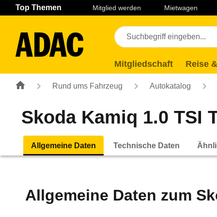
Navigation
Suche
Seiteninhalt
Fußzeile
Top Themen
Mitglied werden
Mietwagen
Mitgliedschaft
Reise &
Rund ums Fahrzeug
Autokatalog
Skoda Kamiq 1.0 TSI T
Allgemeine Daten
Technische Daten
Ähnli
Allgemeine Daten zum
Sk