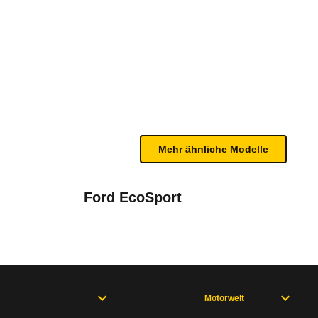
24 - 05/25)
te Fahrzeug.
bleme mit Ihrem Fahrzeug haben. Ihre Meldungen w
Mehr ähnliche Modelle
Ford EcoSport
Motorwelt