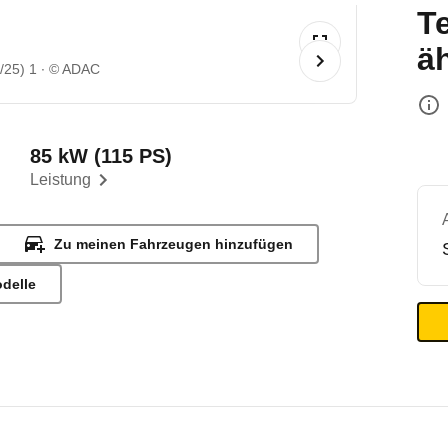
T
ä
/25) 1
© ADAC
85 kW (115 PS)
Leistung
Zu meinen Fahrzeugen hinzufügen
odelle