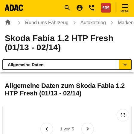
Navigation
Suche
Seiteninhalt
Fußzeile
Nothilfe
MENÜ
Rund ums Fahrzeug
Autokatalog
Marken
Skoda Fabia 1.2 HTP Fresh
(01/13 - 02/14)
Allgemeine Daten
Allgemeine Daten
Allgemeine Daten zum
Skoda Fabia 1.2
HTP Fresh (01/13 - 02/14)
Technische Daten
Ähnliche Autotests
Laufende Kosten
1
von
5