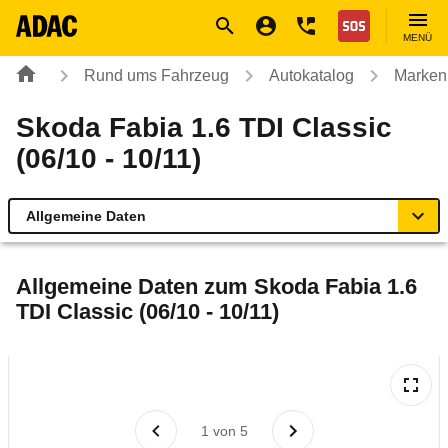
Navigation
Suche
Seiteninhalt
Fußzeile
Nothilfe
MENÜ
Rund ums Fahrzeug
Autokatalog
Marken
Skoda Fabia 1.6 TDI Classic
(06/10 - 10/11)
Allgemeine Daten
Allgemeine Daten
Allgemeine Daten zum
Skoda Fabia 1.6
TDI Classic (06/10 - 10/11)
Technische Daten
Ähnliche Autotests
Laufende Kosten
1
von
5