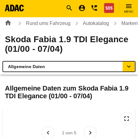
Navigation
Suche
Seiteninhalt
Fußzeile
Nothilfe
MENÜ
Rund ums Fahrzeug
Autokatalog
Marken
Skoda Fabia 1.9 TDI Elegance
(01/00 - 07/04)
Allgemeine Daten
Allgemeine Daten
Allgemeine Daten zum
Skoda Fabia 1.9
TDI Elegance (01/00 - 07/04)
Technische Daten
Ähnliche Autotests
Laufende Kosten
1
von
5