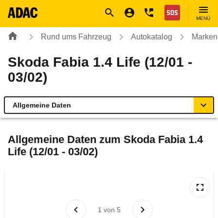
Navigation
Suche
Seiteninhalt
Fußzeile
Nothilfe
MENÜ
Rund ums Fahrzeug
Autokatalog
Marken
Skoda Fabia 1.4 Life (12/01 -
03/02)
Allgemeine Daten
Allgemeine Daten
Allgemeine Daten zum
Skoda Fabia 1.4
Life (12/01 - 03/02)
Technische Daten
Ähnliche Autotests
Laufende Kosten
1
von
5