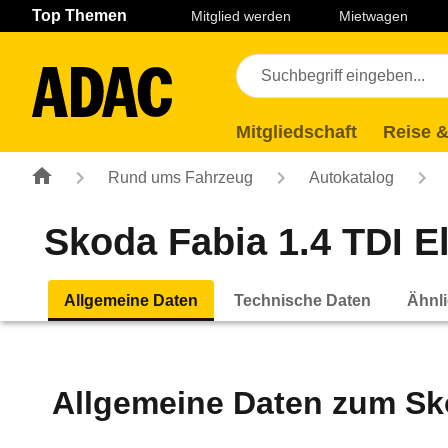
Navigation
Suche
Seiteninhalt
Fußzeile
Top Themen
Mitglied werden
Mietwagen
Mitgliedschaft
Reise &
Rund ums Fahrzeug
Autokatalog
Skoda Fabia 1.4 TDI El
Allgemeine Daten
Technische Daten
Ähnli
Allgemeine Daten zum
Sk