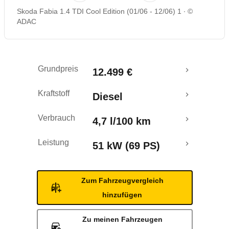
Skoda Fabia 1.4 TDI Cool Edition (01/06 - 12/06) 1
©
Rückrufe & Mängel
ADAC
Grundpreis
12.499 €
Kraftstoff
Diesel
Verbrauch
4,7 l/100 km
Leistung
51 kW (69 PS)
Zum Fahrzeugvergleich
hinzufügen
Zu meinen Fahrzeugen