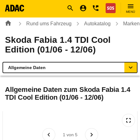
Navigation
Suche
Seiteninhalt
Fußzeile
Nothilfe
MENÜ
Rund ums Fahrzeug
Autokatalog
Marken
Skoda Fabia 1.4 TDI Cool
Edition (01/06 - 12/06)
Allgemeine Daten
Allgemeine Daten
Allgemeine Daten zum
Skoda Fabia 1.4
TDI Cool Edition (01/06 - 12/06)
Technische Daten
Ähnliche Autotests
Laufende Kosten
1
von
5