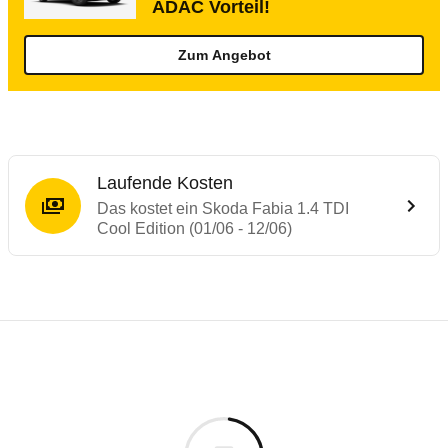
ADAC Vorteil!
Zum Angebot
Laufende Kosten
Das kostet ein Skoda Fabia 1.4 TDI
Cool Edition (01/06 - 12/06)
Testergebnisse von ähnlichen Autos
Laufende Kosten
Rückrufe & Mängel des Skoda Fabia
Technische Daten des
Skoda Fabia 1.4 TDI
Hier finden Sie eine Übersicht aller Autotests aus de
Individuelle Berechnung
Berechnung
€