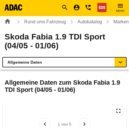
Navigation
Suche
Seiteninhalt
Fußzeile
Nothilfe
MENÜ
Rund ums Fahrzeug
Autokatalog
Marken
Skoda Fabia 1.9 TDI Sport
(04/05 - 01/06)
Allgemeine Daten
Allgemeine Daten
Allgemeine Daten zum
Skoda Fabia 1.9
TDI Sport (04/05 - 01/06)
Technische Daten
Ähnliche Autotests
Laufende Kosten
1
von
5