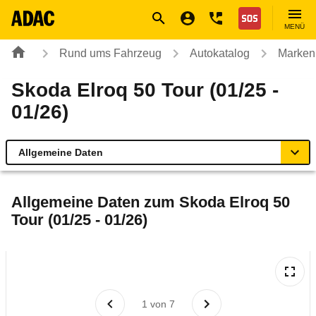
Navigation
Suche
Seiteninhalt
Fußzeile
Nothilfe
MENÜ
Rund ums Fahrzeug
Autokatalog
Marken
Skoda Elroq 50 Tour (01/25 -
01/26)
Allgemeine Daten
Allgemeine Daten
Allgemeine Daten zum
Skoda Elroq 50
Tour (01/25 - 01/26)
Technische Daten
Ähnliche Autotests
Laufende Kosten
1
von
7