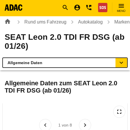
Navigation
Suche
Seiteninhalt
Fußzeile
Nothilfe
MENÜ
Rund ums Fahrzeug
Autokatalog
Marken
SEAT Leon 2.0 TDI FR DSG (ab
01/26)
Allgemeine Daten
Allgemeine Daten
Allgemeine Daten zum
SEAT Leon 2.0
TDI FR DSG (ab 01/26)
Technische Daten
Ähnliche Autotests
Laufende Kosten
1
von
8