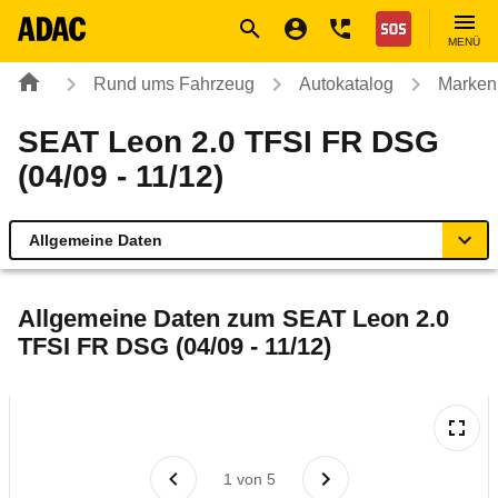
Navigation
Suche
Seiteninhalt
Fußzeile
Nothilfe
MENÜ
Rund ums Fahrzeug
Autokatalog
Marken
SEAT Leon 2.0 TFSI FR DSG
(04/09 - 11/12)
Allgemeine Daten
Allgemeine Daten
Allgemeine Daten zum
SEAT Leon 2.0
TFSI FR DSG (04/09 - 11/12)
Technische Daten
Ähnliche Autotests
Laufende Kosten
1
von
5