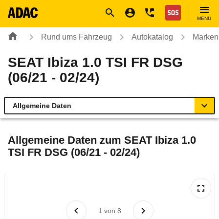
Navigation
Suche
Seiteninhalt
Fußzeile
Nothilfe
MENÜ
Rund ums Fahrzeug
Autokatalog
Marken
SEAT Ibiza 1.0 TSI FR DSG
(06/21 - 02/24)
Allgemeine Daten
Allgemeine Daten
Allgemeine Daten zum
SEAT Ibiza 1.0
TSI FR DSG (06/21 - 02/24)
Technische Daten
Ähnliche Autotests
Laufende Kosten
1
von
8