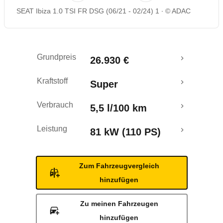
SEAT Ibiza 1.0 TSI FR DSG (06/21 - 02/24) 1
© ADAC
Rückrufe & Mängel
Crashtest
Grundpreis
26.930 €
Kraftstoff
Super
Verbrauch
5,5 l/100 km
Leistung
81 kW (110 PS)
Zum Fahrzeugvergleich
hinzufügen
Zu meinen Fahrzeugen
hinzufügen