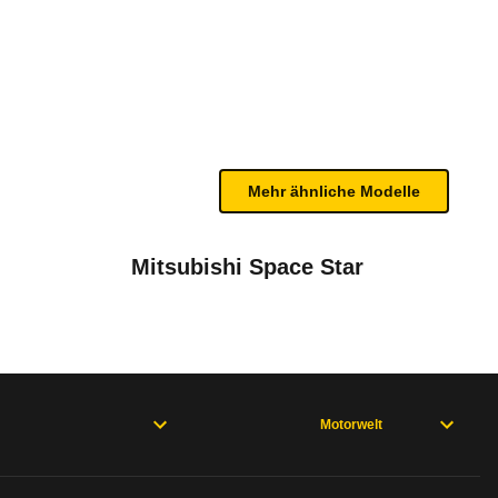
bleme mit Ihrem Fahrzeug haben. Ihre Meldungen w
Mehr ähnliche Modelle
Mitsubishi Space Star
Motorwelt
rweisen und wo öfter der Pannenhelfer gefragt is