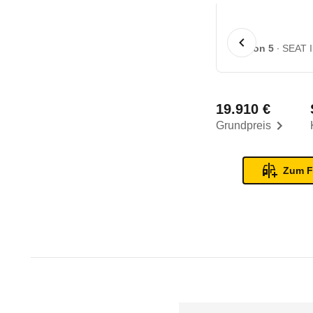
1 von 5
SEAT I
19.910 €
Grundpreis
Zum F