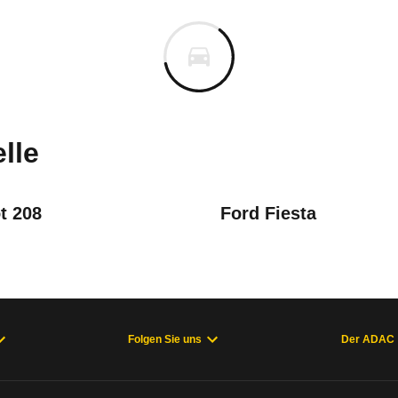
Ibiza
Ibiza 1.0 MPI (ab 11/25)
n vor. Lassen Sie uns gerne wissen, wenn Sie Pro
lle
t 208
Ford Fiesta
Folgen Sie uns
Der ADAC
welche Fahrzeuge sich im Alltag als zuverlässig e