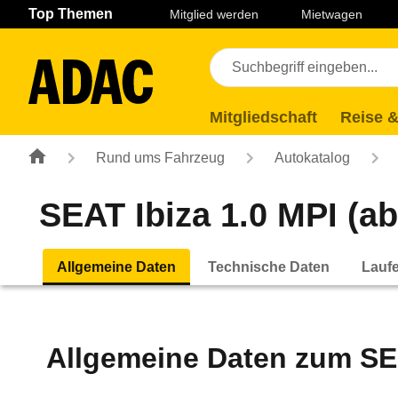
Navigation
Suche
Seiteninhalt
Fußzeile
Top Themen
Mitglied werden
Mietwagen
Mitgliedschaft
Reise &
Rund ums Fahrzeug
Autokatalog
SEAT Ibiza 1.0 MPI (ab
Allgemeine Daten
Technische Daten
Lauf
Allgemeine Daten zum
SE