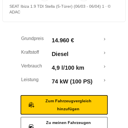
SEAT Ibiza 1.9 TDI Stella (5-Türer) (06/03 - 06/04) 1
©
Rückrufe & Mängel
ADAC
Grundpreis
14.960 €
Kraftstoff
Diesel
Verbrauch
4,9 l/100 km
Leistung
74 kW (100 PS)
Zum Fahrzeugvergleich
hinzufügen
Zu meinen Fahrzeugen