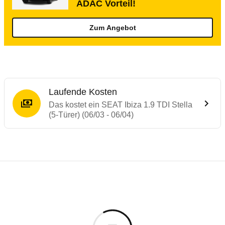
ADAC Vorteil!
Zum Angebot
Laufende Kosten
Das kostet ein SEAT Ibiza 1.9 TDI Stella
(5-Türer) (06/03 - 06/04)
Testergebnisse von ähnlichen Autos
Laufende Kosten
Rückrufe & Mängel des SEAT Ibiza
Technische Daten des
SEAT Ibiza 1.9 TDI S
Hier finden Sie eine Übersicht aller Autotests aus de
Individuelle Berechnung
Berechnung
€