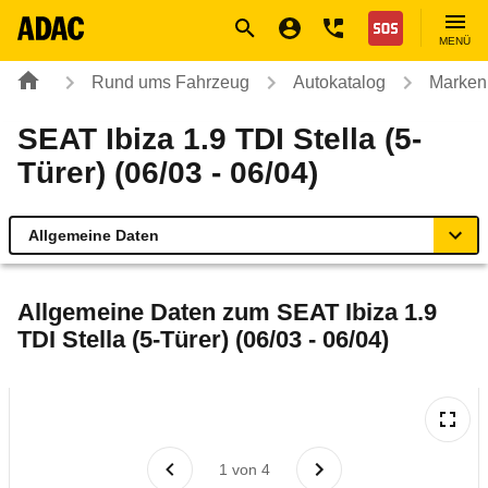
Navigation
Suche
Seiteninhalt
Fußzeile
Nothilfe
MENÜ
Rund ums Fahrzeug
Autokatalog
Marken
SEAT Ibiza 1.9 TDI Stella (5-
Türer) (06/03 - 06/04)
Allgemeine Daten
Allgemeine Daten
Allgemeine Daten zum
SEAT Ibiza 1.9
TDI Stella (5-Türer) (06/03 - 06/04)
Technische Daten
Ähnliche Autotests
Laufende Kosten
1
von
4