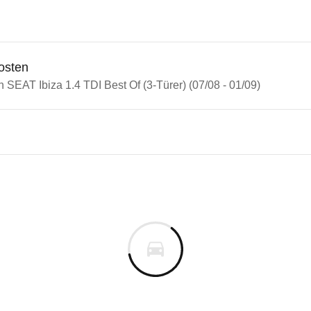
osten
n SEAT Ibiza 1.4 TDI Best Of (3-Türer) (07/08 - 01/09)
n Autos
Ibiza
Ibiza 1.4 TDI Best Of (3-Türer)
s derselben Baureihengeneration wie das ausgewähl
uges informieren. Welche Fahrzeuge genau betroffe