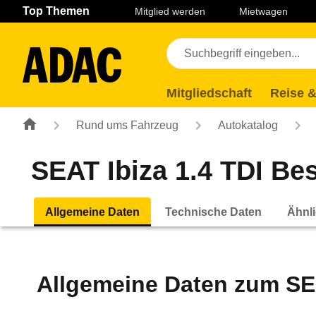
Navigation
Suche
Seiteninhalt
Fußzeile
Top Themen
Mitglied werden
Mietwagen
Mitgliedschaft
Reise &
Rund ums Fahrzeug
Autokatalog
SEAT Ibiza 1.4 TDI Best
Allgemeine Daten
Technische Daten
Ähnli
Allgemeine Daten zum
SE