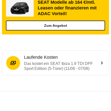
SEAT Modelle ab 164 €/mtl.
Leasen oder finanzieren mit
ADAC Vorteil!
Zum Angebot
Laufende Kosten
Das kostet ein SEAT Ibiza 1.9 TDI DPF
Sport Edition (5-Türer) (11/06 - 07/08)
Testergebnisse von ähnlichen Autos
Laufende Kosten
Rückrufe & Mängel des SEAT Ibiza
Technische Daten des
SEAT Ibiza 1.9 TDI 