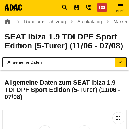
Navigation
Suche
Seiteninhalt
Fußzeile
Nothilfe
MENÜ
Rund ums Fahrzeug
Autokatalog
Marken
SEAT Ibiza 1.9 TDI DPF Sport
Edition (5-Türer) (11/06 - 07/08)
Allgemeine Daten
Allgemeine Daten
Allgemeine Daten zum
SEAT Ibiza 1.9
TDI DPF Sport Edition (5-Türer) (11/06 -
Technische Daten
07/08)
Ähnliche Autotests
Laufende Kosten