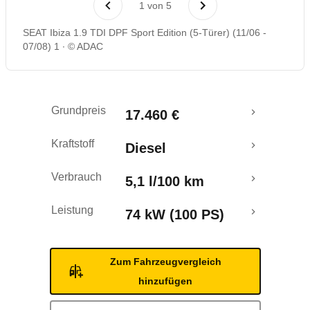
1
von
5
Rückrufe & Mängel
SEAT Ibiza 1.9 TDI DPF Sport Edition (5-Türer) (11/06 -
07/08) 1
© ADAC
Grundpreis
17.460 €
Kraftstoff
Diesel
Verbrauch
5,1 l/100 km
Leistung
74 kW (100 PS)
Zum Fahrzeugvergleich
hinzufügen