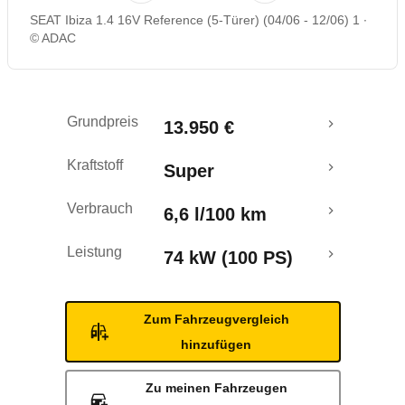
SEAT Ibiza 1.4 16V Reference (5-Türer) (04/06 - 12/06) 1
Rückrufe & Mängel
© ADAC
Grundpreis
13.950 €
Kraftstoff
Super
Verbrauch
6,6 l/100 km
Leistung
74 kW (100 PS)
Zum Fahrzeugvergleich
hinzufügen
Zu meinen Fahrzeugen