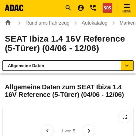
Navigation
Suche
Seiteninhalt
Fußzeile
Nothilfe
MENÜ
Rund ums Fahrzeug
Autokatalog
Marken
SEAT Ibiza 1.4 16V Reference
(5-Türer) (04/06 - 12/06)
Allgemeine Daten
Allgemeine Daten
Allgemeine Daten zum
SEAT Ibiza 1.4
16V Reference (5-Türer) (04/06 - 12/06)
Technische Daten
Ähnliche Autotests
Laufende Kosten
1
von
5