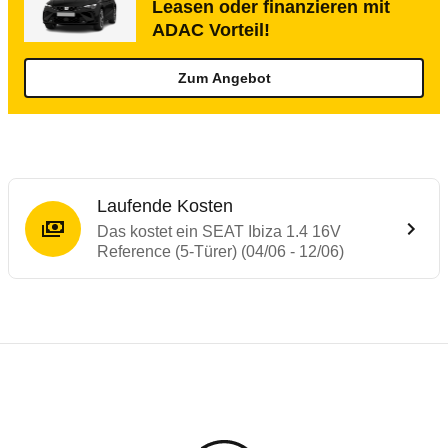
Leasen oder finanzieren mit
ADAC Vorteil!
Zum Angebot
Laufende Kosten
Das kostet ein SEAT Ibiza 1.4 16V
Reference (5-Türer) (04/06 - 12/06)
Testergebnisse von ähnlichen Autos
Laufende Kosten
Rückrufe & Mängel des SEAT Ibiza
Technische Daten des
SEAT Ibiza 1.4 16V 
Hier finden Sie eine Übersicht aller Autotests aus de
Individuelle Berechnung
Berechnung