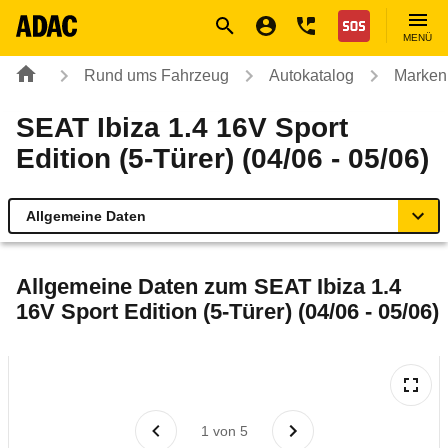
Navigation
Suche
Seiteninhalt
Fußzeile
Nothilfe
MENÜ
Rund ums Fahrzeug
Autokatalog
Marken
SEAT Ibiza 1.4 16V Sport
Edition (5-Türer) (04/06 - 05/06)
Allgemeine Daten
Allgemeine Daten
Allgemeine Daten zum
SEAT Ibiza 1.4
16V Sport Edition (5-Türer) (04/06 - 05/06)
Technische Daten
Ähnliche Autotests
Laufende Kosten
1
von
5