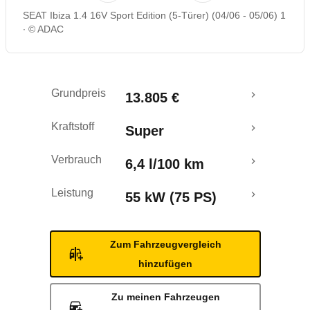
SEAT Ibiza 1.4 16V Sport Edition (5-Türer) (04/06 - 05/06) 1
Rückrufe & Mängel
© ADAC
Grundpreis
13.805 €
Kraftstoff
Super
Verbrauch
6,4 l/100 km
Leistung
55 kW (75 PS)
Zum Fahrzeugvergleich
hinzufügen
Zu meinen Fahrzeugen