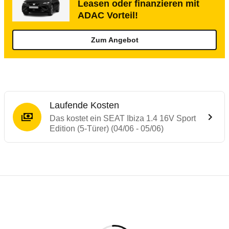
Leasen oder finanzieren mit
ADAC Vorteil!
Zum Angebot
Laufende Kosten
Das kostet ein SEAT Ibiza 1.4 16V Sport
Edition (5-Türer) (04/06 - 05/06)
Testergebnisse von ähnlichen Autos
Laufende Kosten
Rückrufe & Mängel des SEAT Ibiza
Technische Daten des
SEAT Ibiza 1.4 16V 
Hier finden Sie eine Übersicht aller Autotests aus de
Individuelle Berechnung
Berechnung